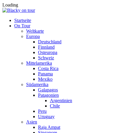
Loading
Startseite
On Tour
Weltkarte
Europa
Deutschland
Finnland
Osteuropa
Schweiz
Mittelamerika
Costa Rica
Panama
Mexiko
Südamerika
Galapagos
Patagonien
Argentinien
Chile
Peru
Uruguay
Asien
Raja Ampat
Singapore