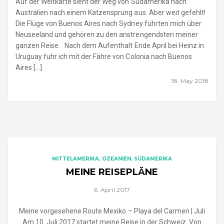
Auf der Weltkarte sieht der Weg von Südamerika nach
Australien nach einem Katzensprung aus. Aber weit gefehlt!
Die Flüge von Buenos Aires nach Sydney führten mich über
Neuseeland und gehören zu den anstrengendsten meiner
ganzen Reise. Nach dem Aufenthalt Ende April bei Heinz in
Uruguay fuhr ich mit der Fähre von Colonia nach Buenos
Aires […]
18. May 2018
MITTELAMERIKA
OZEANIEN
SÜDAMERIKA
MEINE REISEPLÄNE
6. April 2017
Meine vorgesehene Route Mexiko – Playa del Carmen | Juli
Am 10. Juli 2017 startet meine Reise in der Schweiz. Von